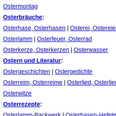
Ostermontag
Osterbräuche
:
Osterhase, Osterhasen
|
Osterei, Ostereie
Osterlamm
|
Osterfeuer, Osterrad
Osterkerze, Osterkerzen
|
Osterwasser
Ostern und Literatur
:
Ostergeschichten
|
Ostergedichte
Osterreim, Osterreime
|
Osterlied, Osterli
Osterwitze
Osterrezepte
:
Osterlamm-Backwerk
|
Osterhasen-Hefete