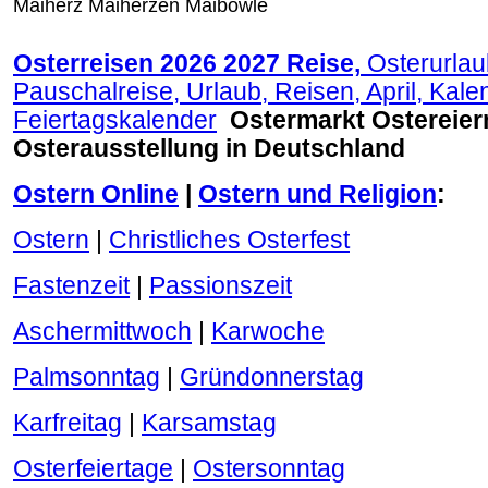
Maiherz Maiherzen Maibowle
.
Osterreisen 2026 2027 Reise,
Osterurlau
Pauschalreise, Urlaub, Reisen, April, Kale
Feiertagskalender
Ostermarkt Ostereier
Osterausstellung in Deutschland
Ostern Online
|
Ostern und Religion
:
Ostern
|
Christliches Osterfest
Fastenzeit
|
Passionszeit
Aschermittwoch
|
Karwoche
Palmsonntag
|
Gründonnerstag
Karfreitag
|
Karsamstag
Osterfeiertage
|
Ostersonntag